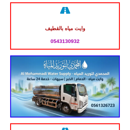
وايت مياه بالقطيف
0543130932