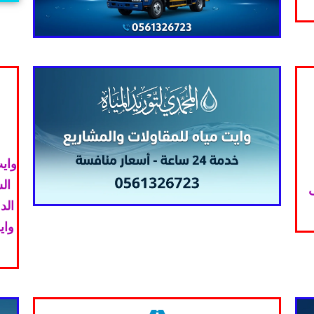
وايت
ال
ف
الد
واي