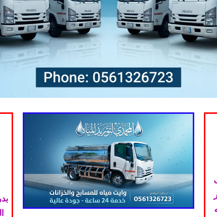
بدر
ا