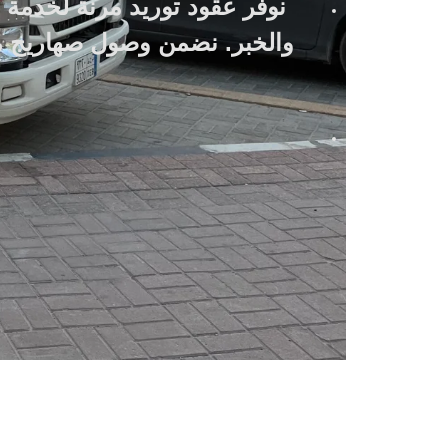
نوفر عقود توريد مرنة لخدمة ا
والخبر. نضمن وصول صهاريج ميا