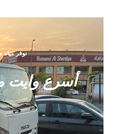
نوفر مياه 
أسرع وايت ما