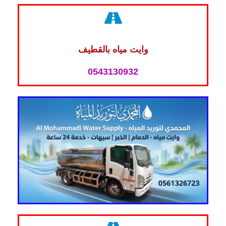
وايت مياه بالقطيف
0543130932