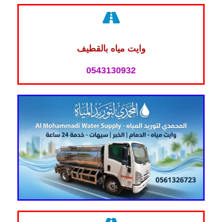
وايت مياه بالقطيف
0543130932