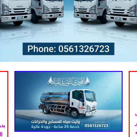
بدر
ا