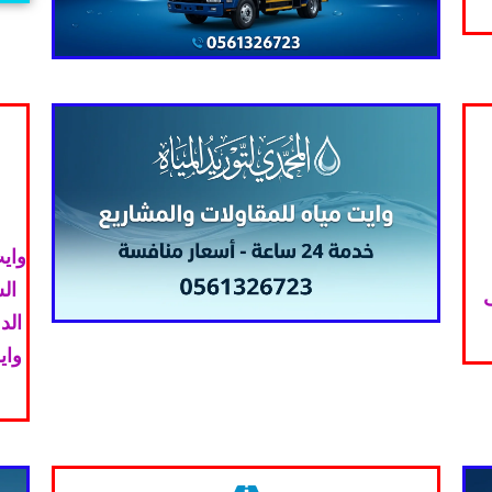
وايت
ال
ف
الد
واي