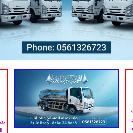
بدر
ا