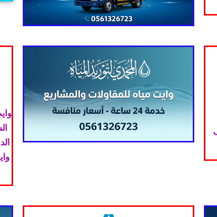
وايت
ال
ف
الد
واي