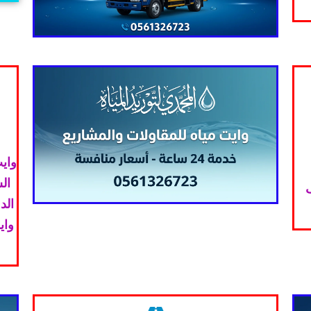
وايت
ال
ف
الد
واي