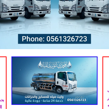
بدر
ا